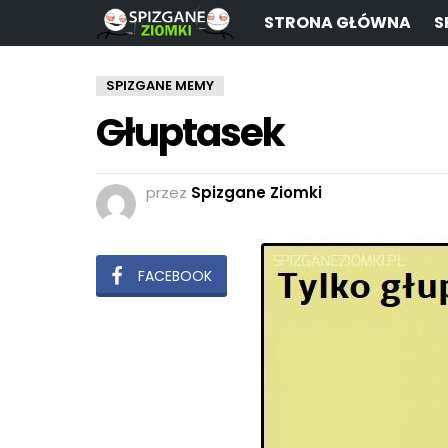
STRONA GŁÓWNA
S
SPIZGANE MEMY
Głuptasek
przez
Spizgane Ziomki
FACEBOOK