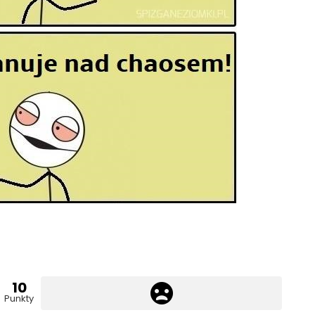
10
Punkty