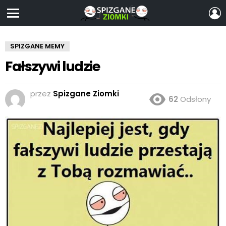
Z
S
Menu
SPIZGANE MEMY
Fałszywi ludzie
przez
Spizgane Ziomki
62
Odsłony