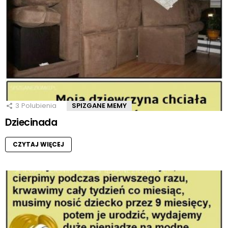
3
Polubienia
SPIZGANE MEMY
Dziecinada
CZYTAJ WIĘCEJ