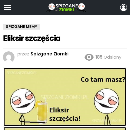
Z
S
Menu
SPIZGANE MEMY
Eliksir szczęścia
przez
Spizgane Ziomki
185
Odsłony