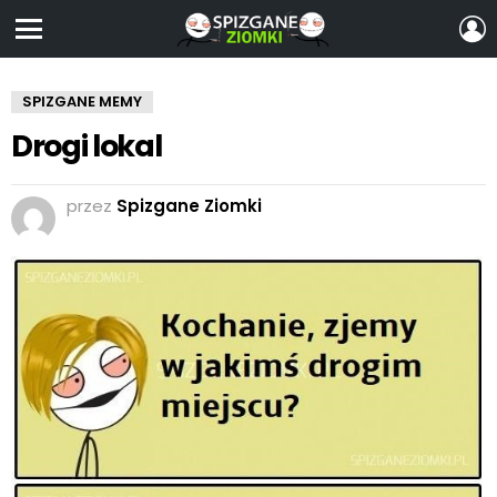
Z
S
Menu
SPIZGANE MEMY
Drogi lokal
przez
Spizgane Ziomki