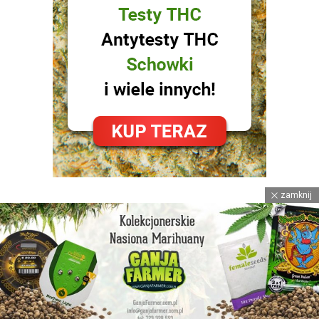
zamknij
facebook
instagram
youtube
© 2021
Spizgane Ziomki
™ • POWERED BY
Strona Główna
Reklama
Polityka Prywatności
Kontakt