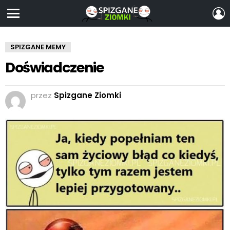
Z
S
Menu
SPIZGANE MEMY
Doświadczenie
przez
Spizgane Ziomki