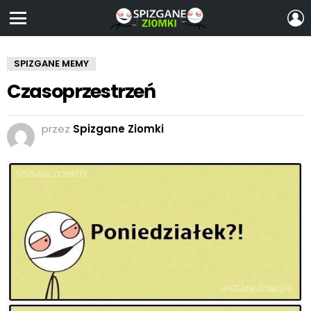
Z
S
Menu
SPIZGANE MEMY
Czasoprzestrzeń
przez
Spizgane Ziomki