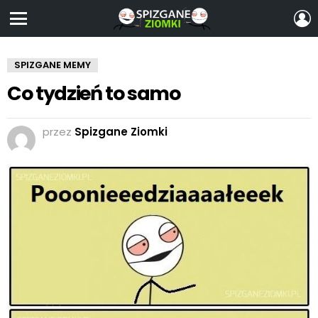
Z
S
Menu
SPIZGANE MEMY
Co tydzień to samo
przez
Spizgane Ziomki