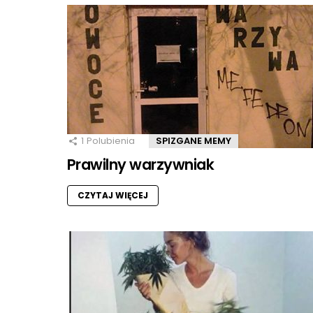
1
Polubienia
SPIZGANE MEMY
Prawilny warzywniak
CZYTAJ WIĘCEJ