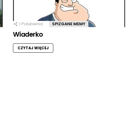
1
Polubienia
SPIZGANE MEMY
Wiaderko
CZYTAJ WIĘCEJ