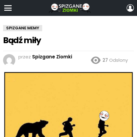
Z
S
Menu
SPIZGANE MEMY
Bądź miły
przez
Spizgane Ziomki
27
Odsłony