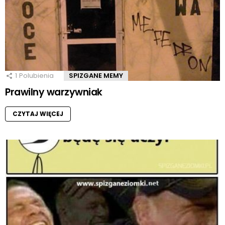
1
Polubienia
SPIZGANE MEMY
Prawilny warzywniak
CZYTAJ WIĘCEJ