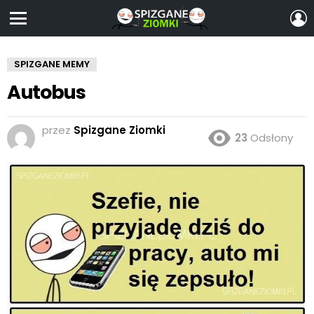
Z
S
Menu
SPIZGANE MEMY
Autobus
przez
Spizgane Ziomki
23
Odsłony