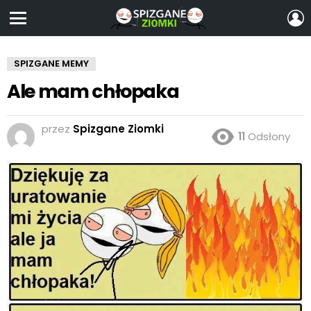
Z
S
Menu
SPIZGANE MEMY
Ale mam chłopaka
przez
Spizgane Ziomki
11
Odsłony