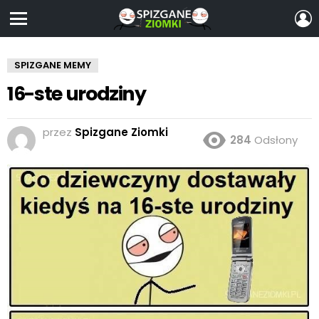
Z
S
Menu
SPIZGANE MEMY
16-ste urodziny
przez
Spizgane Ziomki
284
Odsłony