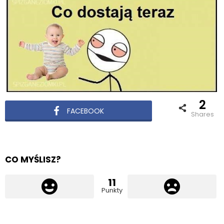
2
FACEBOOK
shares
CO MYŚLISZ?
11
Punkty